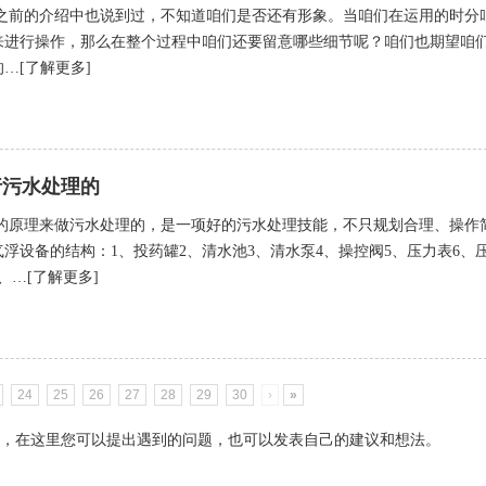
之前的介绍中也说到过，不知道咱们是否还有形象。当咱们在运用的时分
来进行操作，那么在整个过程中咱们还要留意哪些细节呢？咱们也期望咱
…[了解更多]
行污水处理的
的原理来做污水处理的，是一项好的污水处理技能，不只规划合理、操作
浮设备的结构：1、投药罐2、清水池3、清水泵4、操控阀5、压力表6、
、…[了解更多]
24
25
26
27
28
29
30
›
»
，在这里您可以提出遇到的问题，也可以发表自己的建议和想法。