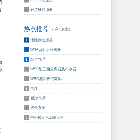
行车式刮泥机
附
离
石英砂过滤器
热点推荐
/ Article
活性炭过滤器
WSF型砂水分离器
组合气浮
得
WSB型三相分离器及布水器
的
WBC型斜板沉淀池
气浮
圆形气浮
溶气系统
中心传动污泥浓缩机
沉