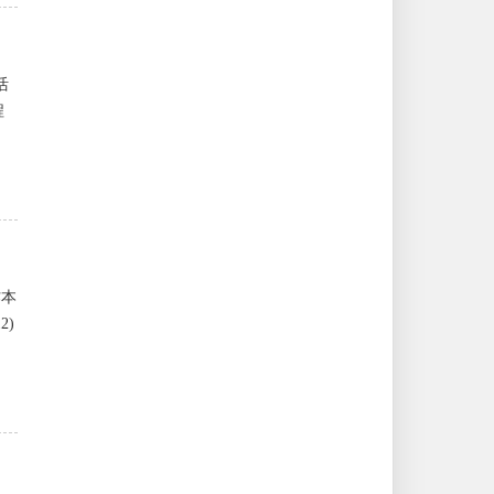
活
程
作本
2)