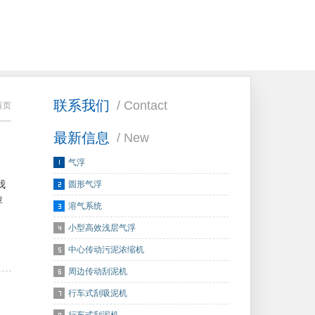
联系我们
/ Contact
首页
最新信息
/ New
气浮
我
圆形气浮
浮
溶气系统
小型高效浅层气浮
中心传动污泥浓缩机
周边传动刮泥机
行车式刮吸泥机