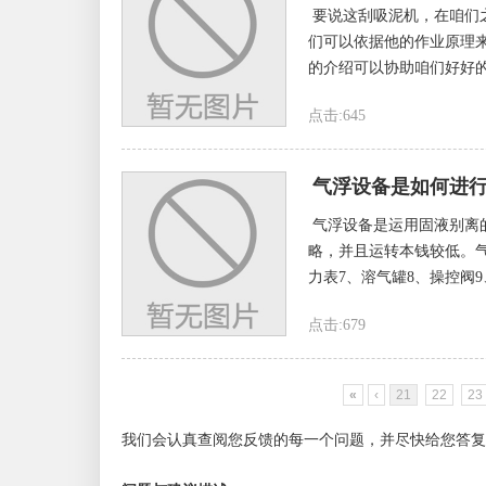
要说这刮吸泥机，在咱们
们可以依据他的作业原理
的介绍可以协助咱们好好的
点击:645
气浮设备是如何进
气浮设备是运用固液别离
略，并且运转本钱较低。气
力表7、溶气罐8、操控阀9
点击:679
«
‹
21
22
23
我们会认真查阅您反馈的每一个问题，并尽快给您答复