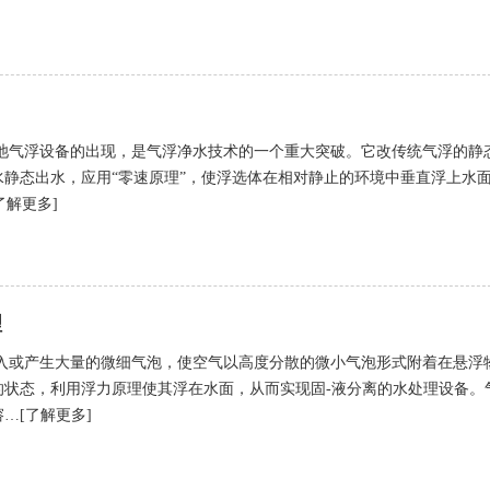
池气浮设备的出现，是气浮净水技术的一个重大突破。它改传统气浮的静
静态出水，应用“零速原理”，使浮选体在相对静止的环境中垂直浮上水
了解更多]
理
入或产生大量的微细气泡，使空气以高度分散的微小气泡形式附着在悬浮
的状态，利用浮力原理使其浮在水面，从而实现固-液分离的水处理设备。
…[了解更多]