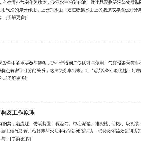
，产生微小气泡作为载体，使污水中的乳化油、微小悬浮物等污染物质黏
利用气泡的浮升作用，上升到水面，通过收集水面上的泡沫或浮渣达到分
…[了解更多]
保设备中的重要参与装备，近些年得到广泛认可与使用。气浮设备为何会
些特点有密不可分的关系，这里便分享出来。1、气浮设备性能优越，处理
…[了解更多]
结构及工作原理
有钢梁，溢流堰、传动装置、稳流筒、中心泥罐、排泥槽、刮板、吸泥装
，输电输气装置。待处理的水从中心筒进水管进入，通过稳流筒稳流进入
清…[了解更多]