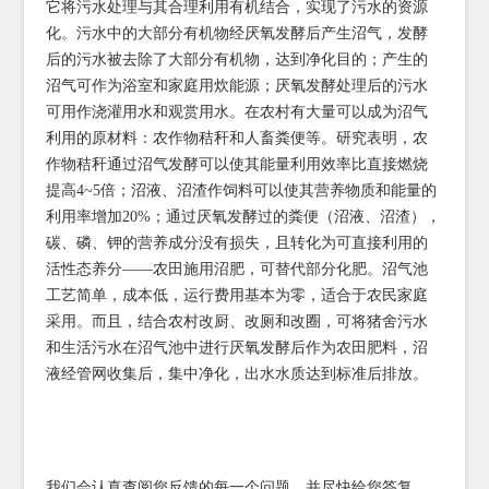
它将污水处理与其合理利用有机结合，实现了污水的资源
化。污水中的大部分有机物经厌氧发酵后产生沼气，发酵
后的污水被去除了大部分有机物，达到净化目的；产生的
沼气可作为浴室和家庭用炊能源；厌氧发酵处理后的污水
可用作浇灌用水和观赏用水。在农村有大量可以成为沼气
利用的原材料：农作物秸秆和人畜粪便等。研究表明，农
作物秸秆通过沼气发酵可以使其能量利用效率比直接燃烧
提高4~5倍；沼液、沼渣作饲料可以使其营养物质和能量的
利用率增加20%；通过厌氧发酵过的粪便（沼液、沼渣），
碳、磷、钾的营养成分没有损失，且转化为可直接利用的
活性态养分——农田施用沼肥，可替代部分化肥。沼气池
工艺简单，成本低，运行费用基本为零，适合于农民家庭
采用。而且，结合农村改厨、改厕和改圈，可将猪舍污水
和生活污水在沼气池中进行厌氧发酵后作为农田肥料，沼
液经管网收集后，集中净化，出水水质达到标准后排放。
我们会认真查阅您反馈的每一个问题，并尽快给您答复，