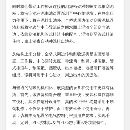
同时将会带动工作桥及连接的刮泥桁架对数螺旋线形刮泥
板，将沉淀池污泥由池边逐渐刮至中心集泥坑，在静水压
力作用下，将污泥排出池外。全桥式周边传动刮吸泥机浮
渣刮板将池边与中心导流筒之间水面上浮渣全部刮向池
边，依靠刮渣耙和管式排渣斗的配合，浮渣刮至管式排渣
斗内，由上清夜自动冲洗排出池外。
从结构上来分析，全桥式周边传动刮吸泥机是由驱动装
置、工作桥、中心回转支座、导流筒、刮臂、撇渣板、管
式排渣斗、刮渣耙、挡渣板、出水堰板、堰槽清扫装置等
组成。该机可用于中心进水、周边出水的沉淀池。
与普通的刮吸泥机相比，该类型的设备在使用中更具有优
势。首先，该设备构造合理，重量轻便，安装和操作都非
常便利。其次在这种设备中，其的水下部件均是采用不锈
钢制作，不仅便于维护，而且有效延长了使用寿命。再
者，该机中所配置的电气控制可根据用户要求，实现手
动、定时、PLC控制以及与PLC进行通讯等功能特性。