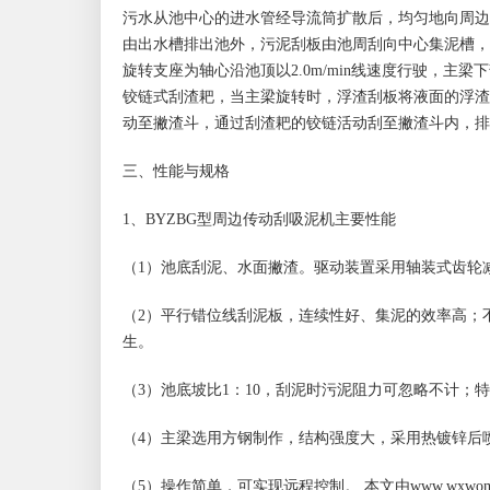
污水从池中心的进水管经导流筒扩散后，均匀地向周边
由出水槽排出池外，污泥刮板由池周刮向中心集泥槽，
旋转支座为轴心沿池顶以2.0m/min线速度行驶，
铰链式刮渣耙，当主梁旋转时，浮渣刮板将液面的浮渣
动至撇渣斗，通过刮渣耙的铰链活动刮至撇渣斗内，排
三、性能与规格
1、BYZBG型周边传动刮吸泥机主要性能
（1）池底刮泥、水面撇渣。驱动装置采用轴装式齿轮
（2）平行错位线刮泥板，连续性好、集泥的效率高；
生。
（3）池底坡比1：10，刮泥时污泥阻力可忽略不计；
（4）主梁选用方钢制作，结构强度大，采用热镀锌后
（5）操作简单，可实现远程控制。 本文由www.wxwoma