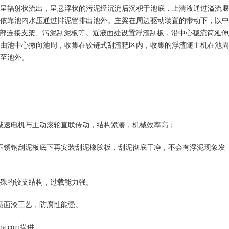
呈辐射状流出，呈悬浮状的污泥经沉淀后沉积于池底，上清液通过溢流堰
依靠池内水压通过排泥管排出池外。主梁在周边驱动装置的带动下，以中
主梁下部连接支架、污泥刮泥板等。近液面处设置浮渣刮板，沿中心稳流筒延伸
由池中心撇向池周，收集在铰链式刮渣耙区内，收集的浮渣随主机在池周
至池外。
减速电机与主动滚轮直联传动，结构紧凑，机械效率高；
不锈钢刮泥板底下再安装刮泥橡胶板，刮泥彻底干净，不会有浮泥现象发
特殊的铰支结构，过载能力强。
喷面漆工艺，防腐性能强。
.com提供