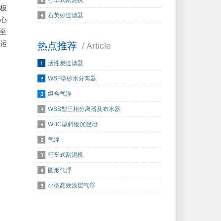
行车式刮泥机
板
石英砂过滤器
心
至
运
热点推荐
/ Article
活性炭过滤器
WSF型砂水分离器
组合气浮
WSB型三相分离器及布水器
WBC型斜板沉淀池
气浮
行车式刮泥机
圆形气浮
小型高效浅层气浮