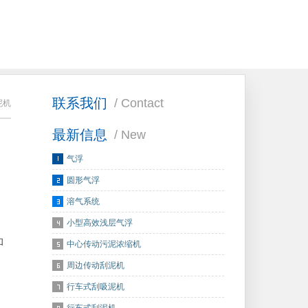
联系我们
/ Contact
泥机
最新信息
/ New
气浮
圆形气浮
溶气系统
小型高效浅层气浮
和
中心传动污泥浓缩机
周边传动刮泥机
行车式刮吸泥机