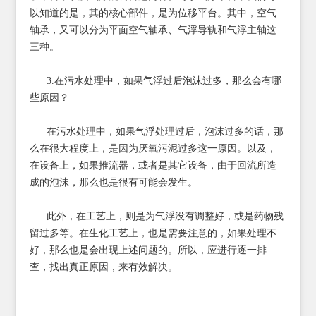
以知道的是，其的核心部件，是为位移平台。其中，空气
轴承，又可以分为平面空气轴承、气浮导轨和气浮主轴这
三种。
3.在污水处理中，如果气浮过后泡沫过多，那么会有哪
些原因？
在污水处理中，如果气浮处理过后，泡沫过多的话，那
么在很大程度上，是因为厌氧污泥过多这一原因。以及，
在设备上，如果推流器，或者是其它设备，由于回流所造
成的泡沫，那么也是很有可能会发生。
此外，在工艺上，则是为气浮没有调整好，或是药物残
留过多等。在生化工艺上，也是需要注意的，如果处理不
好，那么也是会出现上述问题的。所以，应进行逐一排
查，找出真正原因，来有效解决。