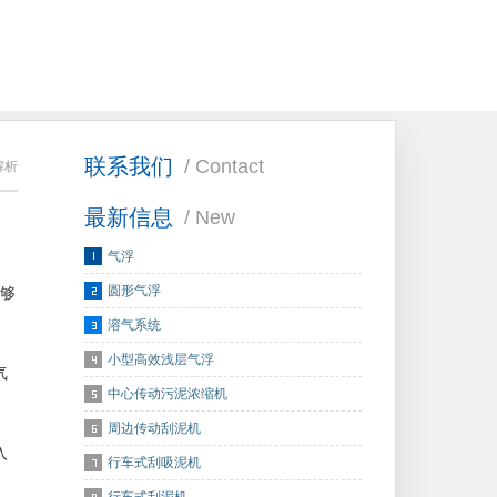
联系我们
/ Contact
解析
最新信息
/ New
气浮
圆形气浮
够
溶气系统
小型高效浅层气浮
气
中心传动污泥浓缩机
周边传动刮泥机
入
行车式刮吸泥机