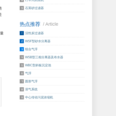
行车式刮泥机
石英砂过滤器
情
是
热点推荐
/ Article
量
活性炭过滤器
WSF型砂水分离器
组合气浮
WSB型三相分离器及布水器
WBC型斜板沉淀池
气浮
圆形气浮
溶气系统
中心传动污泥浓缩机